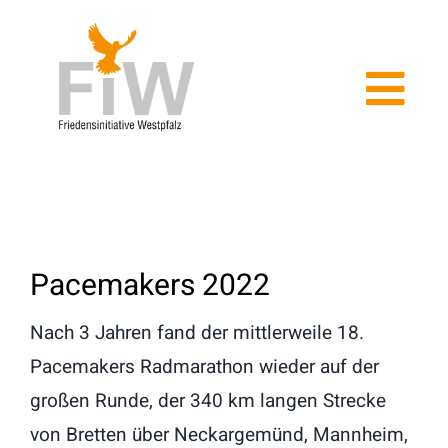
Zum
Inhalt
springen
Tog
Navi
Home
Aktuelles
Pacemakers 2022
Kriegsdienstverweigerung
Nach 3 Jahren fand der mittlerweile 18.
Pacemakers Radmarathon wieder auf der
Über uns
großen Runde, der 340 km langen Strecke
Veranstaltungen
von Bretten über Neckargemünd, Mannheim,