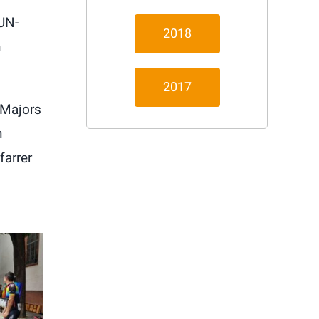
 UN-
2018
n
2017
 Majors
n
arrer