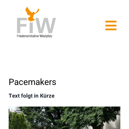
Zum
Inhalt
springen
Tog
Navi
Home
Aktuelles
Pacemakers
Kriegsdienstverweigerung
Text folgt in Kürze
Über uns
Veranstaltungen