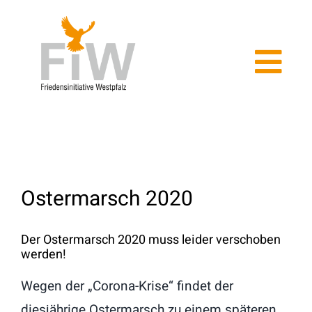
Zum
Inhalt
springen
Tog
Navi
Home
Aktuelles
Ostermarsch 2020
Kriegsdienstverweigerung
Der Ostermarsch 2020 muss leider verschoben
werden!
Über uns
Wegen der „Corona-Krise“ findet der
Veranstaltungen
diesjährige Ostermarsch zu einem späteren