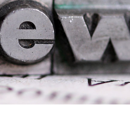
English Information
Links
Kontakt