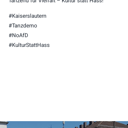
Tanzend für Vielfalt – Kultur statt Hass!
#Kaiserslautern
#Tanzdemo
#NoAfD
#KulturStattHass