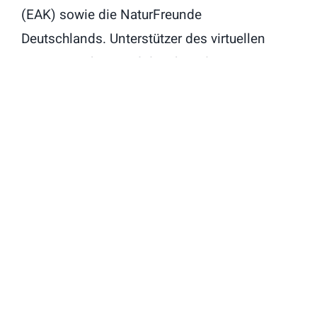
(EAK) sowie die NaturFreunde
Deutschlands. Unterstützer des virtuellen
Ostermarsches sind daneben die
Aktionsgemeinschaft Dienst für den Frieden
(AGDF), die Kooperation für
den Frieden und Ohne Rüstung leben (ORL).
Der Stream ist zu sehen unter:
https://youtu.be/p1PpbqTb8dA (bzw. auf
www.youtube.com/dfgvk)